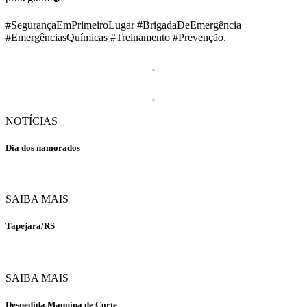
#SegurançaEmPrimeiroLugar #BrigadaDeEmergência
#EmergênciasQuímicas #Treinamento #Prevenção.
NOTÍCIAS
Dia dos namorados
SAIBA MAIS
Tapejara/RS
SAIBA MAIS
Despedida Maquina de Corte